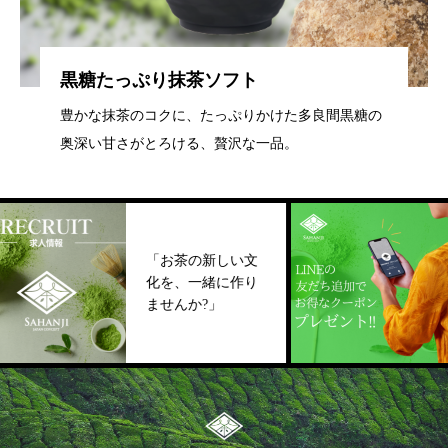
黒糖たっぷり抹茶ソフト
豊かな抹茶のコクに、たっぷりかけた多良間黒糖の
奥深い甘さがとろける、贅沢な一品。
「お茶の新しい文
LI
化を、一緒に作り
ト
ませんか?」
よ